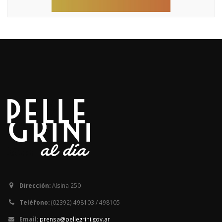
Dirección:
Alsina 250
Teléfono:
(02392) 498103 / 498105
Email:
prensa@pellegrini.gov.ar